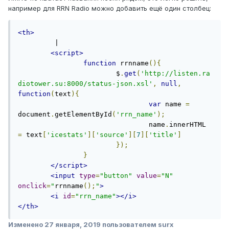
например для RRN Radio можно добавить ещё один столбец:
<th>
	 | 

<script>
function
 rrnname
(){
			$
.
get
(
'http://listen.ra
diotower.su:8000/status-json.xsl'
,
null
,
function
(
text
){
var
 name 
=
document
.
getElementById
(
'rrn_name'
);
				name
.
innerHTML 
=
 text
[
'icestats'
][
'source'
][
7
][
'title'
]
});
}
</script>
<input
type
=
"button"
value
=
"N"
onclick
=
"
rrnname
();
"
>
<i
id
=
"rrn_name"
></i>
</th>
Изменено
27 января, 2019
пользователем surx