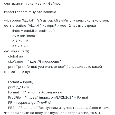
считывания и скачивания файлов
import random # Ну это понятно
with open("ALL.txt", "r") as backfile:#Мы считаем сколько строк
есть в файле "ALL.txt", который имеет 2 пустые строки
lines = backfile.readlines()
cv = len(lines)
a = cv - 2
aa = a + 1
def ImgurStart():
global aa
siteName = "
https://i.imgur.com/"
print("print format you want to use")#спрашиваем, какой
формат нам нужен
Format = input()
print("_"*20)
Format = "." + Format#соединяем
ProvFile = "
https://i.imgur.com/LPZb2u2"
+ Format
PR = requests.get(ProvFile)
PR2 = PR.content'''Вот тут нам и нужен requests. Дело в том,
что если зайти на несуществующее изображение, то мы