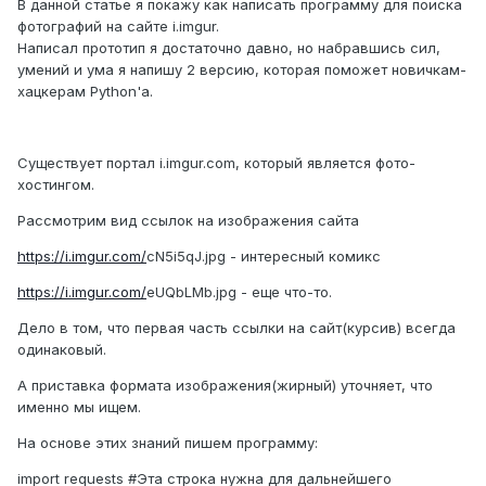
В данной статье я покажу как написать программу для поиска
фотографий на сайте i.imgur.
Написал прототип я достаточно давно, но набравшись сил,
умений и ума я напишу 2 версию, которая поможет новичкам-
хацкерам Python'а.
Существует портал i.imgur.com, который является фото-
хостингом.
Рассмотрим вид ссылок на изображения сайта
https://i.imgur.com/
cN5i5qJ.jpg - интересный комикс
https://i.imgur.com/
eUQbLMb.jpg - еще что-то.
Дело в том, что первая часть ссылки на сайт(курсив) всегда
одинаковый.
А приставка формата изображения(жирный) уточняет, что
именно мы ищем.
На основе этих знаний пишем программу:
import requests #Эта строка нужна для дальнейшего