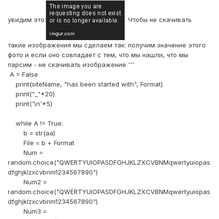
увидим это:
. Чтобы не скачивать
такие изображения мы сделаем так: получим значение этого
фото и если оно совпадает с тем, что мы нашли, что мы
парсим - не скачивать изображение '''
A = False
print(siteName, "has been started with", Format)
print("_"*20)
print('\n'*5)
while A != True:
b = str(aa)
File = b + Format
Num =
random.choice("QWERTYUIOPASDFGHJKLZXCVBNMqwertyuiopas
dfghjklzxcvbnm1234567890")
Num2 =
random.choice("QWERTYUIOPASDFGHJKLZXCVBNMqwertyuiopas
dfghjklzxcvbnm1234567890")
Num3 =