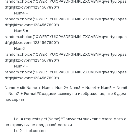
random.choice("QWERTYUIOPASDFGHJKLZXCVBNMqwertyuiopas
dfghjklzxcvbnm1234567890")
Num4 =
random.choice("QWERTYUIOPASDFGHJKLZXCVBNMqwertyuiopas
dfghjklzxcvbnm1234567890")
Num5 =
random.choice("QWERTYUIOPASDFGHJKLZXCVBNMqwertyuiopas
dfghjklzxcvbnm1234567890")
Num6 =
random.choice("QWERTYUIOPASDFGHJKLZXCVBNMqwertyuiopas
dfghjklzxcvbnm1234567890")
Num7 =
random.choice("QWERTYUIOPASDFGHJKLZXCVBNMqwertyuiopas
dfghjklzxcvbnm1234567890")
Name = siteName + Num + Num2+ Num3 + Num4 + Num5 + Num6
+ Num7 + Format#Создаем ссылку на изображение, что будем
проверять
Lol = requests.get(Name)#Получаем значение этого фото с
на строку выше созданной ссылки
Lol2 = Lol.content