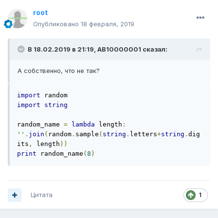
root
Опубликовано
18 февраля, 2019
В 18.02.2019 в 21:19, AB10000001 сказал:
А собственно, что не так?
import
import
string
random_name 
=
lambda
 length
:
''
.
join
(
random
.
sample
(
string
.
letters
+
string
.
dig
its
,
 length
))
print
 random_name
(
8
)
Цитата
1