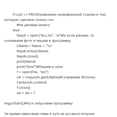
if Lol2 == PR2:#Сравнение неправильной ссылки и той,
которую сделали только-что
#Не делаем ничего
else:
Naydi = open("ALL.txt", "a")#а если разные, то
скачиваем фото и пишем в программу
LName = Name + "\n"
Naydi.write(LName)
Naydi.close();
print(Name)
print("Exist")#Пишем в окно
f = open(File, "wb")
ufr = requests.get(LName)#сохраняем Фоточку
f.write(ufr.content)
f.close();
aa = aa + 1
ImgurStart();#Ну и запускаем программу
За время написания темы я чуть не уссался получил