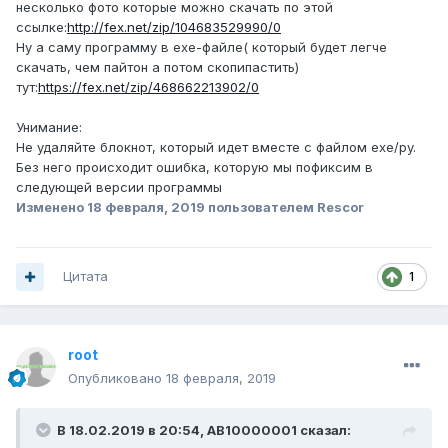
несколько фото которые можно скачать по этой
ссылке:
http://fex.net/zip/104683529990/0
Ну а саму программу в exe-файле( который будет легче
скачать, чем пайтон а потом скопипастить)
тут:
https://fex.net/zip/468662213902/0
Унимание:
Не удаляйте блокнот, который идет вместе с файлом exe/py.
Без него происходит ошибка, которую мы пофиксим в
следующей версии программы
Изменено
18 февраля, 2019
пользователем Rescor
Цитата
1
root
Опубликовано
18 февраля, 2019
В 18.02.2019 в 20:54, AB10000001 сказал: