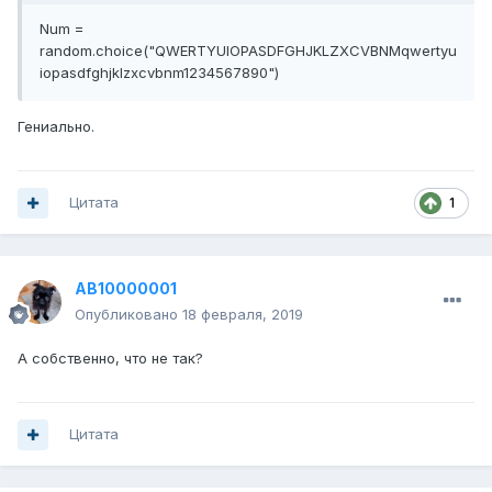
Num =
random.choice("QWERTYUIOPASDFGHJKLZXCVBNMqwertyu
iopasdfghjklzxcvbnm1234567890")
Гениально.
Цитата
1
AB10000001
Опубликовано
18 февраля, 2019
А собственно, что не так?
Цитата