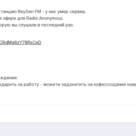
танцию KeyGen FM - у них умер сервер.
в эфире для Radio Anonymous.
орую вы слушали в последний раз.
p/s/CRdMg6zY78RsCeD
ождения.
одарить за работу - можете задонатить на кофе/создание нов