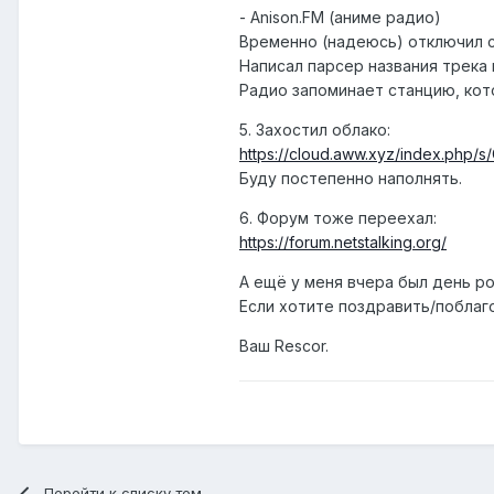
- Anison.FM (аниме радио)
Временно (надеюсь) отключил с
Написал парсер названия трека 
Радио запоминает станцию, кот
5. Захостил облако:
https://cloud.aww.xyz/index.ph
Буду постепенно наполнять.
6. Форум тоже переехал:
https://forum.netstalking.org/
А ещё у меня вчера был день р
Если хотите поздравить/поблаг
Ваш Rescor.
Перейти к списку тем