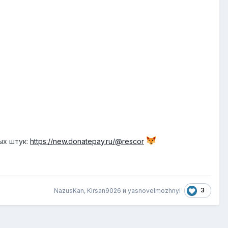
ых штук:
https://new.donatepay.ru/@rescor
3
NazusKan
,
Kirsan9026
и
yasnovelmozhnyi