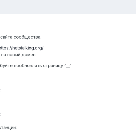
 сайта сообщества.
https://netstalking.org/
 на новый домен.
буйте пообновлять страницу ^__^
:
:
танции: