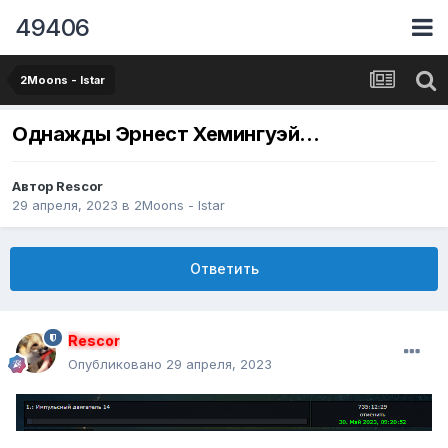
49406
2Moons - Istar
Однажды Эрнест Хемингуэй...
Автор
Rescor
29 апреля, 2023
в
2Moons - Istar
Ответить
Rescor
Опубликовано
29 апреля, 2023