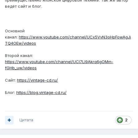
преимущественно японской цифровой технике. Так же автор
ведёт сайт и блог.
Основной
канал:
https://www.youtube.com/channel/UCx5VvN3oHpFowAgJi
TQ4OEw/videos
Второй канал:
https://www.youtube.com/channel/UCl7Ll9Akrq6gOMm-
fGHb_uw/videos
Сайт:
https://vintage-cd.ru/
Блог:
https://blog.vintage-cd.ru/
Цитата
2