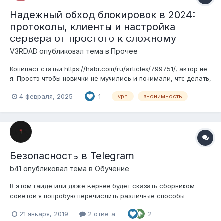
Надежный обход блокировок в 2024:
протоколы, клиенты и настройка
сервера от простого к сложному
V3RDAD
опубликовал тема в
Прочее
Копипаст статьи https://habr.com/ru/articles/799751/, автор не
я. Просто чтобы новички не мучились и понимали, что делать,
чтобы не оказаться закрытыми от цивилизованного мира и
4 февраля, 2025
1
vpn
анонимность
его интернета в путинском чебурнете, который ухудшается с
каждым месяцем, и чтобы сделать ещё одну копию полезной
для кажд...
Безопасность в Telegram
b41
опубликовал тема в
Обучение
В этом гайде или даже вернее будет сказать сборником
советов я попробую перечислить различные способы
использования анонимного потенциала Telegram'a. Вещи
21 января, 2019
2 ответа
2
простые, но я уверен, что многие найдут для себя что-то