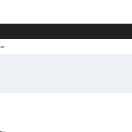
ры
ено