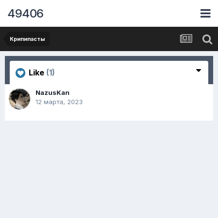
49406
Крипипасты
Like
(1)
NazusKan
12 марта, 2023