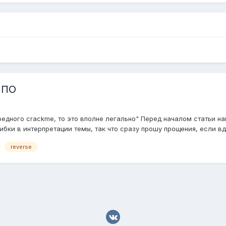
 ПО
дного crackme, то это вполне легально" Перед началом статьи наве
ки в интерпретации темы, так что сразу прошу прощения, если вдру
reverse