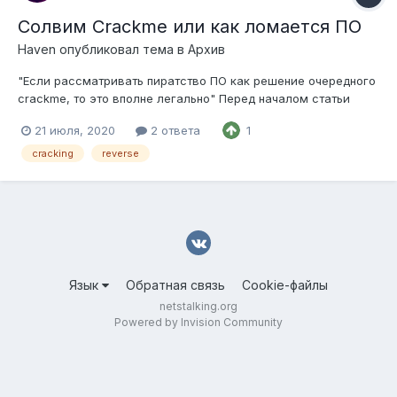
Солвим Crackme или как ломается ПО
Haven
опубликовал тема в
Архив
"Если рассматривать пиратство ПО как решение очередного
crackme, то это вполне легально" Перед началом статьи
наверное стоит сразу сказать, что я новичок в этом деле, а
21 июля, 2020
2 ответа
1
следовательно я могу допускать довольно грубые ошибки в
интерпретации темы, так что сразу прошу прощения, если
cracking
reverse
вдруг что-то оказа...
Язык
Обратная связь
Cookie-файлы
netstalking.org
Powered by Invision Community