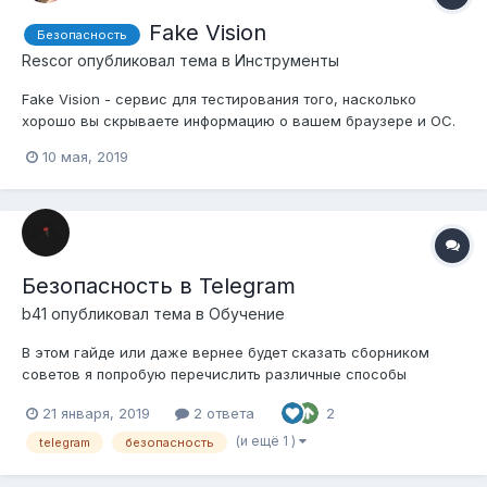
Fake Vision
Безопасность
Rescor
опубликовал тема в
Инструменты
Fake Vision - сервис для тестирования того, насколько
хорошо вы скрываете информацию о вашем браузере и ОС.
http://f.vision/
10 мая, 2019
Безопасность в Telegram
b41
опубликовал тема в
Обучение
В этом гайде или даже вернее будет сказать сборником
советов я попробую перечислить различные способы
использования анонимного потенциала Telegram'a. Вещи
21 января, 2019
2 ответа
2
простые, но я уверен, что многие найдут для себя что-то
новое. И так начнём по порядку: Шаг 1. Регистрация Всё что
(и ещё 1 )
telegram
безопасность
нам понадобится - sim на левые...